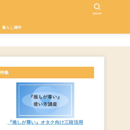
SEARCH
暮らし雑学
特集
『推しが尊い』オタク向け三段活用