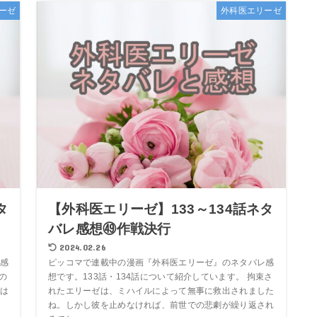
ーゼ
外科医エリーゼ
タ
【外科医エリーゼ】133～134話ネタ
バレ感想㊾作戦決行
2024.02.26
感
ピッコマで連載中の漫画『外科医エリーゼ』のネタバレ感
の
想です。133話・134話について紹介しています。 拘束さ
は
れたエリーゼは、ミハイルによって無事に救出されました
、
ね。しかし彼を止めなければ、前世での悲劇が繰り返され