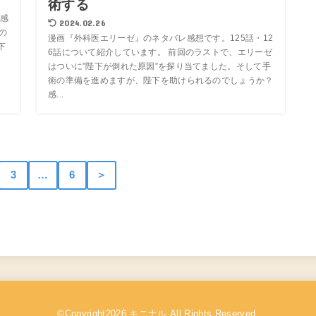
術する
感
2024.02.26
の
漫画『外科医エリーゼ』のネタバレ感想です。125話・12
下
6話について紹介しています。 前回のラストで、エリーゼ
7
はついに”陛下が倒れた原因”を探り当てました。そして手
術の準備を進めますが、陛下を助けられるのでしょうか？
感...
3
…
6
＞
©Copyright2026
キニナル
.All Rights Reserved.