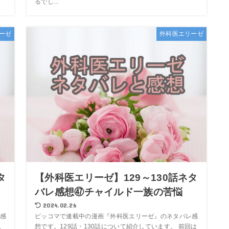
るでし...
ーゼ
外科医エリーゼ
タ
【外科医エリーゼ】129～130話ネタ
バレ感想㊼チャイルド一族の苦悩
2024.02.26
感
ピッコマで連載中の漫画『外科医エリーゼ』のネタバレ感
、
想です。129話・130話について紹介しています。 前回は