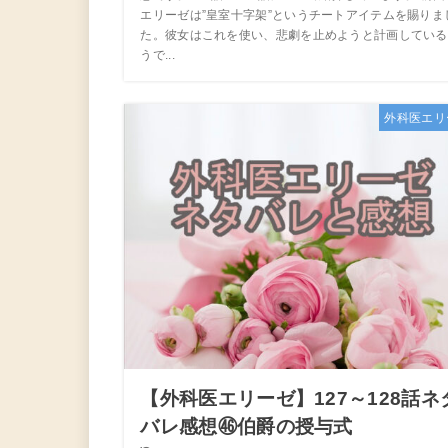
エリーゼは”皇室十字架”というチートアイテムを賜りま
た。彼女はこれを使い、悲劇を止めようと計画している
うで...
外科医エリ
【外科医エリーゼ】127～128話ネ
バレ感想㊻伯爵の授与式