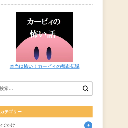
本当は怖い！カービィの都市伝説
検
索:
カテゴリー
おでかけ