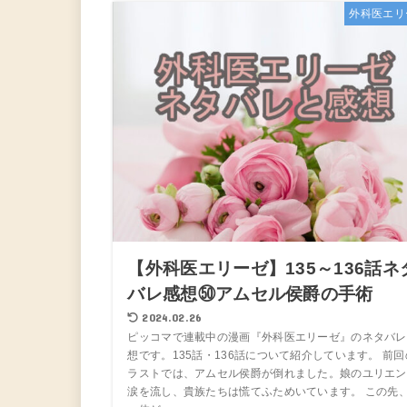
外科医エリ
【外科医エリーゼ】135～136話ネ
バレ感想㊿アムセル侯爵の手術
2024.02.26
ピッコマで連載中の漫画『外科医エリーゼ』のネタバレ
想です。135話・136話について紹介しています。 前回
ラストでは、アムセル侯爵が倒れました。娘のユリエン
涙を流し、貴族たちは慌てふためいています。 この先