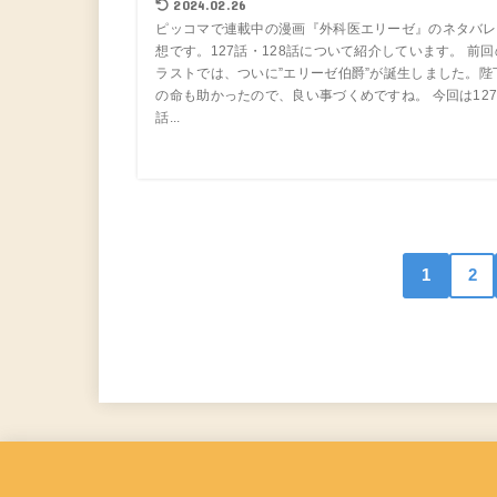
2024.02.26
ピッコマで連載中の漫画『外科医エリーゼ』のネタバレ
想です。127話・128話について紹介しています。 前回
ラストでは、ついに”エリーゼ伯爵”が誕生しました。陛
の命も助かったので、良い事づくめですね。 今回は12
話...
1
2