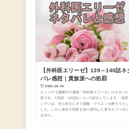
【外科医エリーゼ】139～140話ネ
バレ感想｜貴族派への処罰
2024.02.26
ピッコマで連載中の漫画『外科医エリーゼ』のネタバレ
想です。139話・140話について紹介しています。 前回
ンデンは、自ら剣をにぎり宿敵・マリエンを葬ろうとし
した。しかし彼女の現状を知り絶句した挙句エリーゼに
止めら...