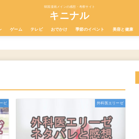
韓国漫画メインの感想・考察サイト
キニナル
レ
ゲーム
テレビ
おでかけ
季節のイベント
美容と健康
ーゼ
外科医エリーゼ