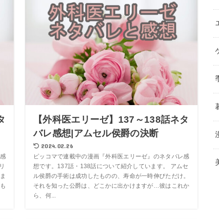
タ
【外科医エリーゼ】137～138話ネタ
バレ感想|アムセル侯爵の決断
2024.02.26
感
ピッコマで連載中の漫画『外科医エリーゼ』のネタバレ感
リ
想です。137話・138話について紹介しています。 アムセ
ま
ル侯爵の手術は成功したものの、寿命が一時伸びただけ。
も
それを知った公爵は、どこかに出かけますが…彼はこれか
ら、何...