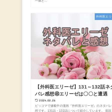
一体ど...
外科医エリ
【外科医エリーゼ】131～132話ネ
バレ感想㊽エリーゼは〇〇と遭遇
2024.02.26
ピッコマで連載中の漫画『外科医エリーゼ』のネタバレ
想です。131話・132話について紹介しています。 前回