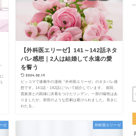
【外科医エリーゼ】141～142話ネタ
バレ感想｜2人は結婚して永遠の愛
。
を誓う
2024.02.19
に
ピッコマで連載中の漫画『外科医エリーゼ』のネタバレ感
う
想です。141話・142話について紹介しています。 前回、
貴族派との因縁に決着をつけたリンデン。一部の犠牲はあ
りましたが、前世のような悲劇は避けられました。長きに
わたる...
ーゼ
外科医エリーゼ