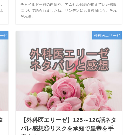
し
チャイルド一族の内情や、アムセル侯爵が抱えていた怨恨
よ
について語られましたね。リンデンにも貴族派にも、それ
ぞれ事...
ーゼ
外科医エリーゼ
タ
【外科医エリーゼ】125～126話ネタ
バレ感想㊺リスクを承知で皇帝を手