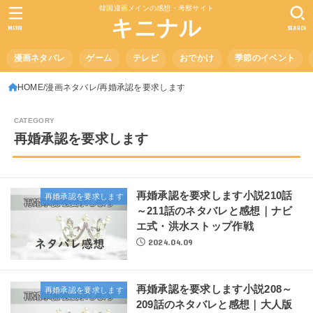
韓国漫画メインの感想・考察サイト
キニナル
MENU
SEARCH
漫画ネタバレ
ゲーム
テレビ
おでかけ
季節のイベント
HOME
漫画ネタバレ
再婚承認を要求します
再婚承認を要求します
再婚承認を要求します小説210話
再婚承認を要求します
～211話のネタバレと感想｜ナビ
エ式・洪水ストップ作戦
2024.04.09
再婚承認を要求します小説208～
再婚承認を要求します
209話のネタバレと感想｜大人版