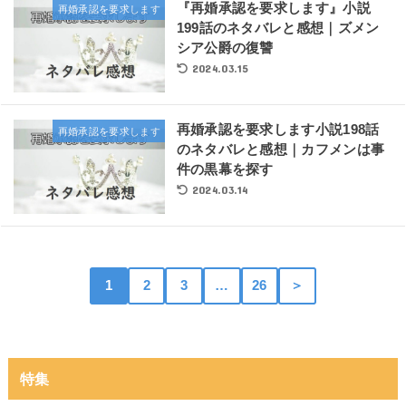
『再婚承認を要求します』小説
再婚承認を要求します
199話のネタバレと感想｜ズメン
シア公爵の復讐
2024.03.15
再婚承認を要求します小説198話
再婚承認を要求します
のネタバレと感想｜カフメンは事
件の黒幕を探す
2024.03.14
1
2
3
…
26
＞
特集