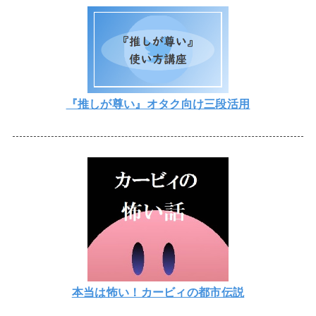
『推しが尊い』オタク向け三段活用
本当は怖い！カービィの都市伝説