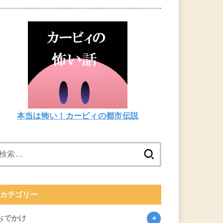
本当は怖い！カービィの都市伝説
検
索:
カテゴリー
おでかけ