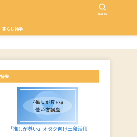
SEARCH
暮らし雑学
特集
『推しが尊い』オタク向け三段活用