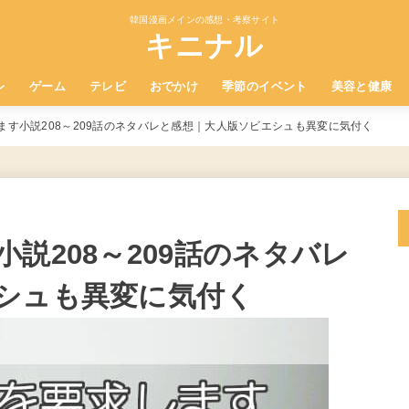
韓国漫画メインの感想・考察サイト
キニナル
レ
ゲーム
テレビ
おでかけ
季節のイベント
美容と健康
ます小説208～209話のネタバレと感想｜大人版ソビエシュも異変に気付く
説208～209話のネタバレ
シュも異変に気付く