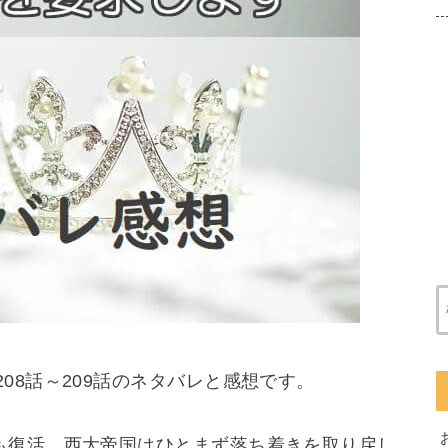
208話～209話のネタバレと感想です。
も復活。西大帝国はひとまず落ち着きを取り戻し