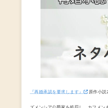
『再婚承認を要求します』
原作小説
ズメンシア公爵家を処罰し、カフメン