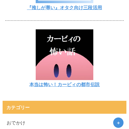
『推しが尊い』オタク向け三段活用
本当は怖い！カービィの都市伝説
カテゴリー
おでかけ