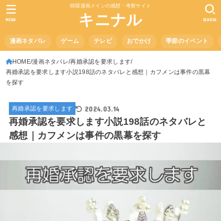
韓国漫画メインの感想・考察サイト
キニナル
MENU
SEARCH
漫画ネタバレ
ゲーム
テレビ
おでかけ
季節のイベント
HOME
漫画ネタバレ
再婚承認を要求します
再婚承認を要求します小説198話のネタバレと感想｜カフメンは事件の黒幕
を探す
2024.03.14
再婚承認を要求します
再婚承認を要求します小説198話のネタバレと
感想｜カフメンは事件の黒幕を探す