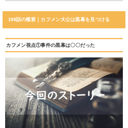
198話の概要｜カフメン大公は黒幕を見つける
カフメン視点①事件の黒幕は〇〇だった