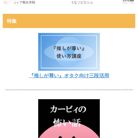
ィア救出作戦
うなソビエシュ
特集
『推しが尊い』オタク向け三段活用