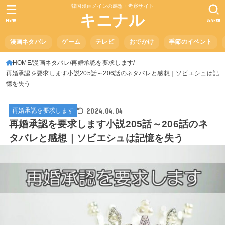
韓国漫画メインの感想・考察サイト
キニナル
MENU
SEARCH
漫画ネタバレ
ゲーム
テレビ
おでかけ
季節のイベント
HOME
漫画ネタバレ
再婚承認を要求します
再婚承認を要求します小説205話～206話のネタバレと感想｜ソビエシュは記
憶を失う
2024.04.04
再婚承認を要求します
再婚承認を要求します小説205話～206話のネ
タバレと感想｜ソビエシュは記憶を失う