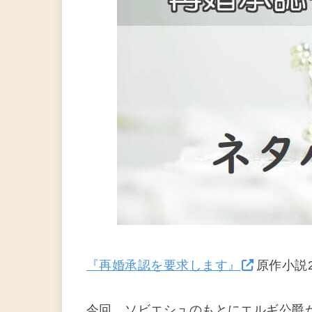
『再婚承認を要求します』
原作小説
今回、ソビエシュのもとにエルギ公爵