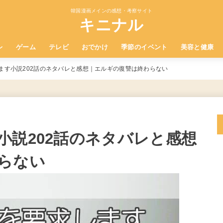
韓国漫画メインの感想・考察サイト
キニナル
レ
ゲーム
テレビ
おでかけ
季節のイベント
美容と健康
ます小説202話のネタバレと感想｜エルギの復讐は終わらない
小説202話のネタバレと感想
らない