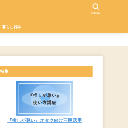
SEARCH
暮らし雑学
特集
『推しが尊い』オタク向け三段活用