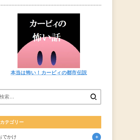
本当は怖い！カービィの都市伝説
検
索:
カテゴリー
おでかけ