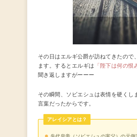
その日はエルギ公爵が訪ねてきたので
ます。するとエルギは
「陛下は何の恨
聞き返しますがーーー
その瞬間、ソビエシュは表情を硬くしま
言葉だったからです。
アレイシアとは？
先代皇帝（ソビエシュの実父）の元側