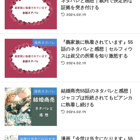
ネタバレと感想｜裁判で決定的な
証拠を突き付ける
2024.02.19
『義家族に執着されています』55
漫画ネタバレ
話のネタバレと感想｜セルフィウ
スは叔父の所業を知り激怒する
2024.02.19
結婚商売55話のネタバレと感想｜
漫画ネタバレ
ジャコブは拒絶されてもビアンカ
に執着し続ける
2024.02.19
漫画『今世は当主になります』55
今世は当主になります