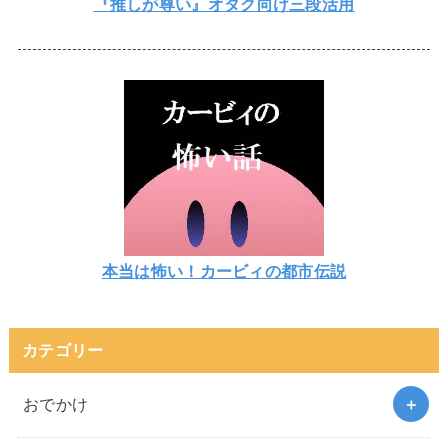
『推しが尊い』オタク向け三段活用
本当は怖い！カービィの都市伝説
カテゴリー
おでかけ