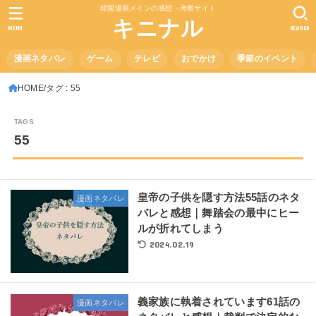
韓国漫画メインの感想・考察サイト
キニナル
MENU
SEARCH
漫画ネタバレ
ゲーム
テレビ
おでかけ
季節のイベント
HOME
タグ : 55
55
皇帝の子供を隠す方法55話のネタ
漫画ネタバレ
バレと感想｜舞踏会の最中にヒー
ルが折れてしまう
2024.02.19
義家族に執着されています61話の
漫画ネタバレ