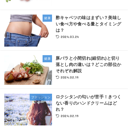
酢キャベツの味はまずい？美味し
健康
い食べ方や食べる量とタイミング
は？
2024.03.24
豚バラと小間切れ(細切れ)と切り
健康
落とし肉の違いは？どこの部位か
それぞれ解説
2024.02.19
ロクシタンの匂いが苦手！きつく
ファッション
ない香りのハンドクリームはど
れ？
2024.02.19