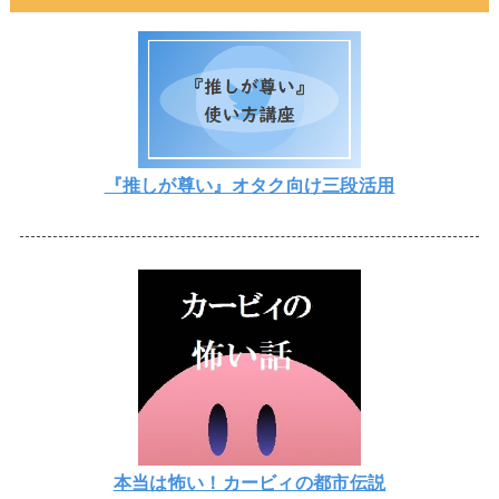
『推しが尊い』オタク向け三段活用
本当は怖い！カービィの都市伝説