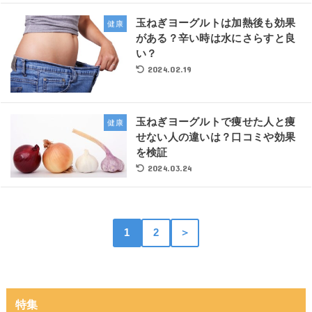
玉ねぎヨーグルトは加熱後も効果
健康
がある？辛い時は水にさらすと良
い？
2024.02.19
玉ねぎヨーグルトで痩せた人と痩
健康
せない人の違いは？口コミや効果
を検証
2024.03.24
1
2
＞
特集