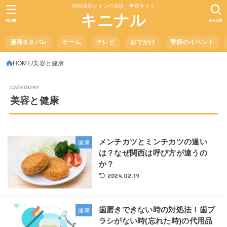
韓国漫画メインの感想・考察サイト
キニナル
MENU
SEARCH
漫画ネタバレ
ゲーム
テレビ
おでかけ
季節のイベント
HOME
美容と健康
美容と健康
メンチカツとミンチカツの違い
健康
は？なぜ関西は呼び方が違うの
か？
2024.02.19
歯磨きできない時の対処法！歯ブ
健康
ラシがない時(忘れた時)の代用品