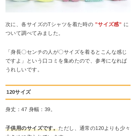
次に、各サイズのTシャツを着た時の
”サイズ感”
に
ついて調べてみました。
「身長〇センチの人が〇サイズを着るとこんな感じ
ですよ」という口コミを集めたので、参考になれば
うれしいです。
120サイズ
身丈：47 身幅：39。
子供用のサイズです。
ただし、通常の120よりも少々