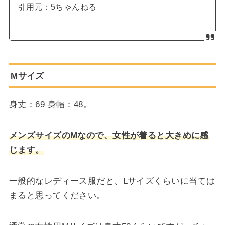
引用元：5ちゃんねる
Mサイズ
身丈：69 身幅：48。
メンズサイズのMなので、女性が着ると大きめに感
じます。
一般的なレディース服だと、Lサイズくらいに当ては
まると思ってください。