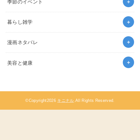
季節のイベント
暮らし雑学
漫画ネタバレ
美容と健康
©Copyright2026
キニナル
.All Rights Reserved.