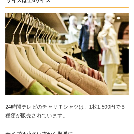
サイズは全6サイズ
24時間テレビのチャリＴシャツは、1枚1,500円で５
種類が販売されています。