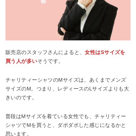
販売店のスタッフさんによると、
女性はSサイズを
買う人が多い
そうです。
チャリティーシャツのMサイズは、あくまでメンズ
サイズのM。つまり、レディースのLサイズよりも大
きいのです。
普段はMサイズを着ている女性でも、チャリティー
シャツでMを買うと、ダボダボした感じになるかと
思います。