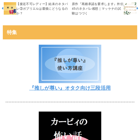
【接近不可レディー】結末のネタバ
原作『再婚承認を要求します』外伝
レ③ガブリエルは最後にどうなるの
45のネタバレ感想｜マッケナの試
か？
験はつづく
特集
『推しが尊い』オタク向け三段活用