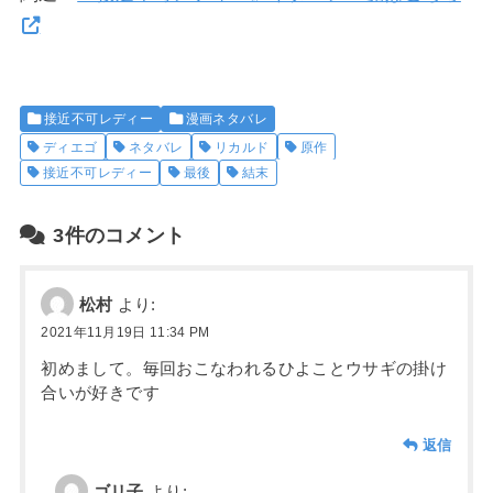
接近不可レディー
漫画ネタバレ
ディエゴ
ネタバレ
リカルド
原作
接近不可レディー
最後
結末
3件のコメント
松村
より:
2021年11月19日 11:34 PM
初めまして。毎回おこなわれるひよことウサギの掛け
合いが好きです
返信
ゴリ子
より: