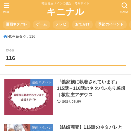
韓国漫画メインの感想・考察サイト
キニナル
MENU
SEARCH
漫画ネタバレ
ゲーム
テレビ
おでかけ
季節のイベント
HOME
タグ : 116
116
『義家族に執着されています』
漫画ネタバレ
115話～116話のネタバレあり感想
｜救世主アデウス
2024.08.09
【結婚商売】116話のネタバレと
漫画ネタバレ