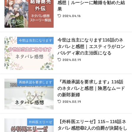
感想｜ルーシーに離婚を勧めた結
果
2024.04.16
今世は当主になります116話のネ
今世は当主になります
タバレと感想｜エスティラがロン
バルディ家の主治医になる
2024.02.19
『再婚承認を要求します』116話
再婚承認を要求します
のネタバレと感想｜険悪なムード
の新郎新婦
2024.02.19
【外科医エリーゼ】115～116話ネ
外科医エリーゼ
タバレ感想㊵2人の伯爵が決闘をし