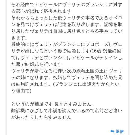
それ経由でアビゲールにヴェリテのブランシュに対す
る恋心がばれて応援されます
それからちょっとした後ヴェリテの本名であるオベロ
ンを見つけヴェリテは記憶を取り戻します。記憶を取
り戻したヴェリテは自国に戻り色々とやる事やってい
きます。
最終的にはヴェリテがブランシュにプロポーズしヴェ
リテが婿になるという形で結婚します(16歳で)最終回
ではヴェリテとブランシュはアビゲールがデザインし
た服で結婚式を行います
ヴェリテが婿になるに伴い次の妖精王国の王はヴェリ
テの姉になります。嫉妬してヴェリテを閉じ込めた兄
は結局許されます。(ブランシュに出逢えたからとい
う理由で)
というのが補足です 長々とすみません..
翻訳機にかざして小説を読んでいるので名前など違い
があったりしたらすみません
返信