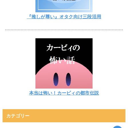
『推しが尊い』オタク向け三段活用
本当は怖い！カービィの都市伝説
カテゴリー