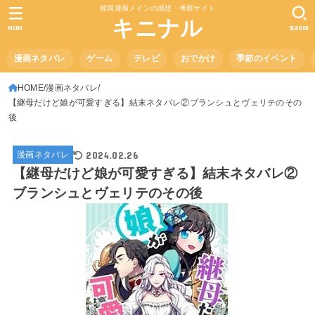
韓国漫画メインの感想・考察サイト
キニナル
MENU
SEARCH
漫画ネタバレ
ゲーム
テレビ
おでかけ
季節のイベント
HOME
漫画ネタバレ
【継母だけど娘が可愛すぎる】結末ネタバレ②ブランシュとヴェリテのその
後
2024.02.26
漫画ネタバレ
【継母だけど娘が可愛すぎる】結末ネタバレ②
ブランシュとヴェリテのその後