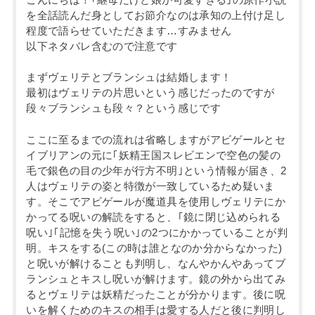
こんにちは！｢継母だけど娘が可愛すぎる｣の原作小説
を全話読んだ身としてお節介なのは承知の上付け足し
程度で語らせていただきます…すみません
以下ネタバレ含むので注意です
まずヴェリテとブランシュは結婚します！
最初はヴェリテの片思いという感じだったのですが
段々ブランシュも段々？という感じです
ここに至るまでの流れは省略しますがアビゲールとセ
イブリアンの元に｢妖精王国スレビエンで空色の髪の
毛で銀色の目の少年が行方不明｣という情報が届き、2
人はヴェリテの姿と特徴が一致しているため疑いま
す。そこでアビゲールが魔道具を使用しヴェリテにか
かってる呪いの解読をすると、｢鏡に閉じ込められる
呪い｣｢記憶を失う呪い｣の2つにかかっていることが判
明。キスをする(この時は誰となのか分からなかった)
と呪いが解けることも判明し、なんやかんやあってブ
ランシュとキスし呪いが解けます。鏡の外から出てみ
るとヴェリテは妖精だったことが分かります。後に呪
いを解くためのキスの相手は愛する人だと後に判明し