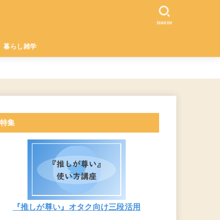
SEARCH
暮らし雑学
特集
『推しが尊い』オタク向け三段活用