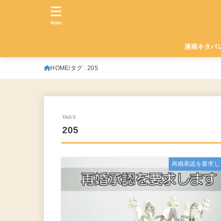
MENU
漫画ネタバ
HOME
タグ : 205
205
再婚承認を要求し