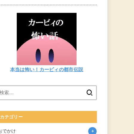
本当は怖い！カービィの都市伝説
検
索:
カテゴリー
おでかけ