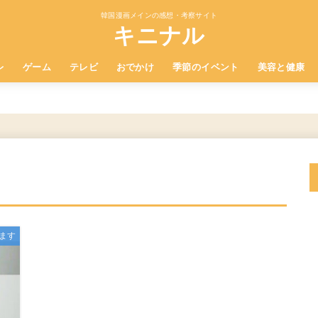
韓国漫画メインの感想・考察サイト
キニナル
レ
ゲーム
テレビ
おでかけ
季節のイベント
美容と健康
ます