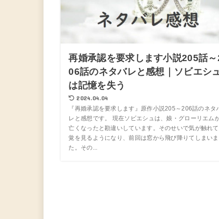
再婚承認を要求します小説205話～
06話のネタバレと感想｜ソビエシ
は記憶を失う
2024.04.04
『再婚承認を要求します』原作小説205～206話のネタ
レと感想です。 現在ソビエシュは、娘・グローリエム
亡くなったと勘違いしています。そのせいで気が触れて
覚を見るようになり、前回は窓から飛び降りてしまいま
た。その...