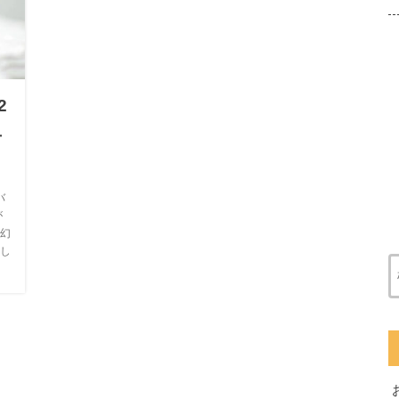
2
ュ
バ
が
幻
し