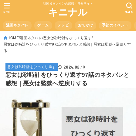
韓国漫画メインの感想・考察サイト
キニナル
MENU
SEARCH
漫画ネタバレ
ゲーム
テレビ
おでかけ
季節のイベント
HOME
漫画ネタバレ
悪女は砂時計をひっくり返す
悪女は砂時計をひっくり返す97話のネタバレと感想｜悪女は監獄へ逆戻りす
る
2024.02.19
悪女は砂時計をひっくり返す
悪女は砂時計をひっくり返す97話のネタバレと
感想｜悪女は監獄へ逆戻りする