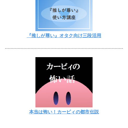
『推しが尊い』オタク向け三段活用
本当は怖い！カービィの都市伝説