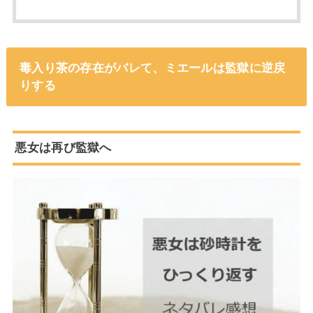
毒入り茶の存在がバレて、ミエールは監獄に逆戻
りする
悪女は再び監獄へ