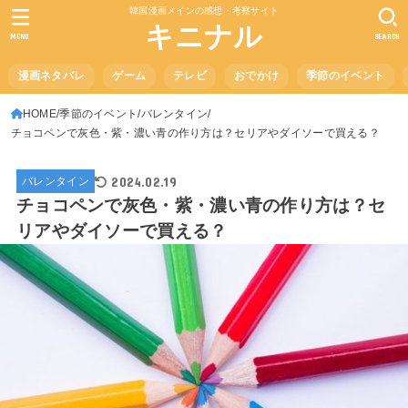
韓国漫画メインの感想・考察サイト
キニナル
MENU
SEARCH
漫画ネタバレ
ゲーム
テレビ
おでかけ
季節のイベント
HOME
季節のイベント
バレンタイン
チョコペンで灰色・紫・濃い青の作り方は？セリアやダイソーで買える？
2024.02.19
バレンタイン
チョコペンで灰色・紫・濃い青の作り方は？セ
リアやダイソーで買える？