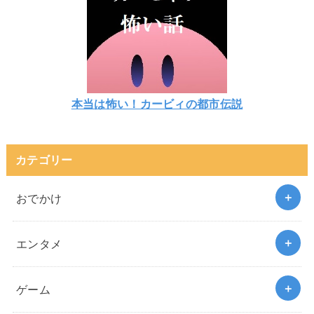
本当は怖い！カービィの都市伝説
カテゴリー
おでかけ
エンタメ
ゲーム