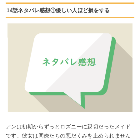
14話ネタバレ感想①優しい人ほど損をする
アンは初期からずっとロズニーに親切だったメイド
です。彼女は同僚たちの悪だくみを止められません