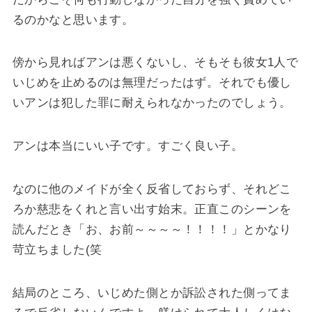
るのかなと思います。
傍から見ればアンは悪くないし、そもそも彼女1人で
いじめを止めるのは無理だったはず。それでも優し
いアンは犯した罪に耐えられなかったのでしょう。
アンは本当にいい子です。すごく良い子。
なのに他のメイドが全く反省しておらず、それどこ
ろか慈悲をくれと言い出す始末。正直このシーンを
読んだとき「お、お前～～～～！！！！」とかなり
苛立ちました(笑
結局のところ、いじめた側とか訴訟された側ってま