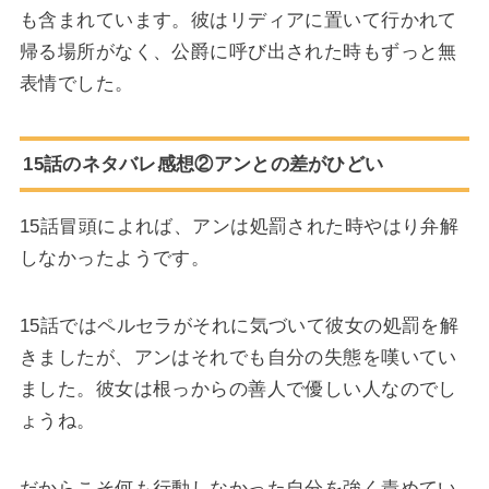
も含まれています。彼はリディアに置いて行かれて
帰る場所がなく、公爵に呼び出された時もずっと無
表情でした。
15話のネタバレ感想②アンとの差がひどい
15話冒頭によれば、アンは処罰された時やはり弁解
しなかったようです。
15話ではペルセラがそれに気づいて彼女の処罰を解
きましたが、アンはそれでも自分の失態を嘆いてい
ました。彼女は根っからの善人で優しい人なのでし
ょうね。
だからこそ何も行動しなかった自分を強く責めてい