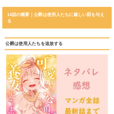
14話の概要｜公爵は使用人たちに厳しい罰を与え
る
公爵は使用人たちを追放する