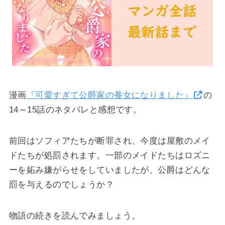
漫画
『可愛すぎて公爵家の養女になりました』
の
14～15話のネタバレと感想です。
前回はソフィアたちが断罪され、今度は屋敷のメイ
ドたちが処罰されます。一部のメイドたちはロズニ
ーを妬み嫌がらせをしていましたが、公爵はどんな
罰を与えるのでしょうか？
物語の続きを読んでみましょう。