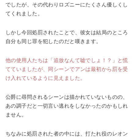
でしたが、その代わりロズニーにたくさん優しくし
てくれました。
しかし今回処罰されたことで、彼女は結局のところ
自分も同じ罪を犯したのだと嘆きます。
他の使用人たちは「追放なんて嘘でしょ！？」と慌
てていましたが、同シーンでアンは最初から罰を受
け入れているように見えました。
公爵に尋問されるシーンは描かれていないものの、
あの調子だと一切言い逃れをしなかったのかもしれ
ません。
ちなみに処罰された者の中には、打たれ役のレオン