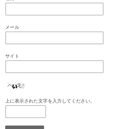
メール
サイト
上に表示された文字を入力してください。