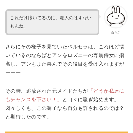
これだけ懐いてるのに、犯人のはずない
もんね。
白うさ
さらにその様子を見ていたペルセラは、これほど懐
いているのならばとアンをロズニーの専属侍女に指
名し、アンもまた喜んでその役目を受け入れますが
ーーー
その時、追放された元メイドたちが
「どうか私達に
もチャンスを下さい！」
と口々に騒ぎ始めます。
図々しくも、この調子なら自分も許されるのでは？
と期待したのです。