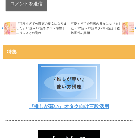
『可愛すぎて公爵家の養女になりま
可愛すぎて公爵家の養女になりまし
した』16話～17話ネタバレ感想｜
た・12話～13話ネタバレ感想｜盗
ユリシスとの別れ
難事件の真相
特集
『推しが尊い』オタク向け三段活用