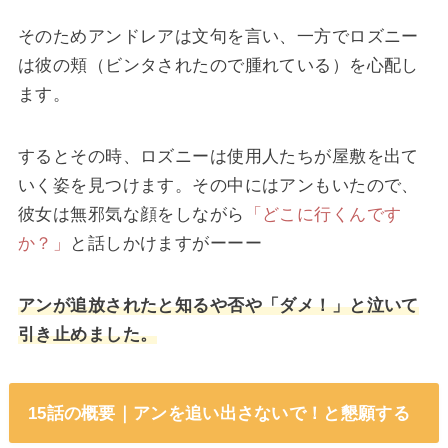
そのためアンドレアは文句を言い、一方でロズニー
は彼の頬（ビンタされたので腫れている）を心配し
ます。
するとその時、ロズニーは使用人たちが屋敷を出て
いく姿を見つけます。その中にはアンもいたので、
彼女は無邪気な顔をしながら
「どこに行くんです
か？」
と話しかけますがーーー
アンが追放されたと知るや否や「ダメ！」と泣いて
引き止めました。
15話の概要｜アンを追い出さないで！と懇願する