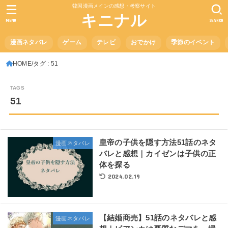
韓国漫画メインの感想・考察サイト
キニナル
MENU
SEARCH
漫画ネタバレ
ゲーム
テレビ
おでかけ
季節のイベント
HOME
タグ : 51
51
皇帝の子供を隠す方法51話のネタ
漫画ネタバレ
バレと感想｜カイゼンは子供の正
体を探る
2024.02.19
【結婚商売】51話のネタバレと感
漫画ネタバレ