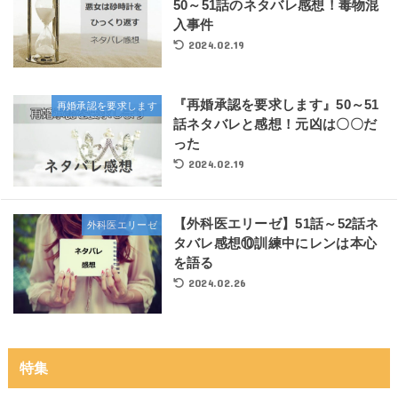
50～51話のネタバレ感想！毒物混
入事件
2024.02.19
『再婚承認を要求します』50～51
再婚承認を要求します
話ネタバレと感想！元凶は〇〇だ
った
2024.02.19
【外科医エリーゼ】51話～52話ネ
外科医エリーゼ
タバレ感想⑩訓練中にレンは本心
を語る
2024.02.26
特集