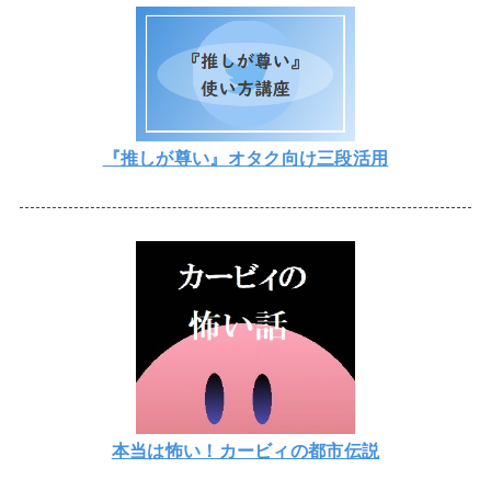
『推しが尊い』オタク向け三段活用
本当は怖い！カービィの都市伝説