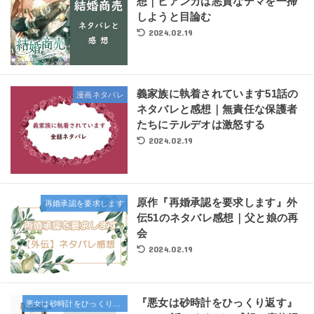
想｜ビアンカは悪質なデマを一掃
しようと目論む
2024.02.19
義家族に執着されています51話の
漫画ネタバレ
ネタバレと感想｜無責任な保護者
たちにテルデオは激怒する
2024.02.19
原作『再婚承認を要求します』外
再婚承認を要求します
伝51のネタバレ感想｜父と娘の再
会
2024.02.19
『悪女は砂時計をひっくり返す』
悪女は砂時計をひっくり返す