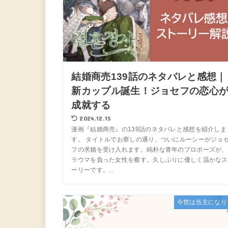
結婚商売139話のネタバレと感想｜
新カップル誕生！ジョセフの恋心
成就する
2024.12.15
漫画『結婚商売』の139話のネタバレと感想を紹介しま
す。 タイトルでお察しの通り、ついにルーシーがジョ
フの求婚を受け入れます。純朴な青年のプロポーズが、
ラウマを負った女性を癒す。久しぶりに優しく温かなス
ーリーです。...
今世は当主になり