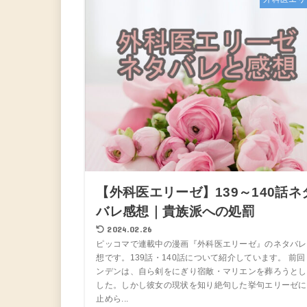
【外科医エリーゼ】139～140話ネ
バレ感想｜貴族派への処罰
2024.02.26
ピッコマで連載中の漫画『外科医エリーゼ』のネタバレ
想です。139話・140話について紹介しています。 前回
ンデンは、自ら剣をにぎり宿敵・マリエンを葬ろうとし
した。しかし彼女の現状を知り絶句した挙句エリーゼに
止めら...