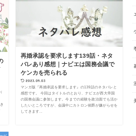
再婚承認を要求します139話・ネタ
の
バレあり感想｜ナビエは国務会議で
ぎ
ケンカを売られる
2023.09.03
マンガ版『再婚承認を要求します』の139話のネタバレと
バ
感想です。 今回はタイトルのとおり、ナビエが西大帝国
う
の国務会議に参加します。今までの経験を政治面でも活か
き
したいところですが、会議中にカトロン侯爵が嫌がらせを
ィ
してきます...
ーゼ