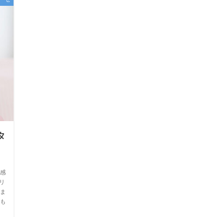
タ
感
リ
ま
も