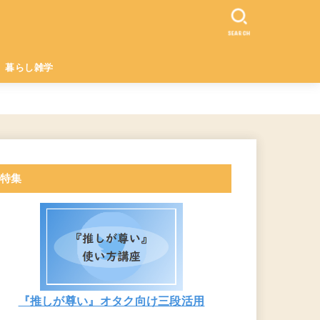
SEARCH
暮らし雑学
特集
『推しが尊い』オタク向け三段活用