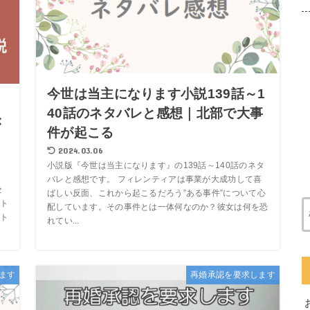
今世は当主になります小説139話～1
40話のネタバレと感想｜北部で大事
が
件が起こる
2024.03.06
小説版『今世は当主になります』の139話～140話のネタ
バレと感想です。 フィレンティアは事業が大成功して喜
セ
ばしい反面、これから起こるだろう”ある事件”について心
ト
配しています。その事件とは一体何なのか？彼女は何を恐
ト
れてい...
ます
再婚承認を要求します