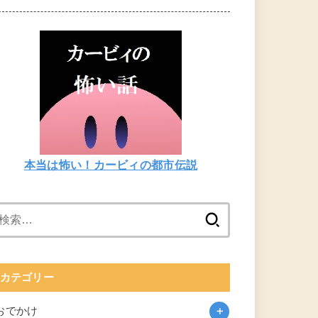
本当は怖い！カービィの都市伝説
検
索:
カテゴリー
おでかけ