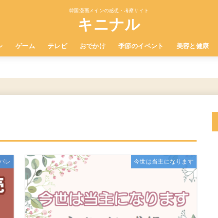
韓国漫画メインの感想・考察サイト
キニナル
レ
ゲーム
テレビ
おでかけ
季節のイベント
美容と健康
バレ
今世は当主になります