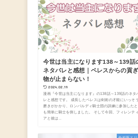
今世は当主になります138～139話
ネタバレと感想｜ペレスからの貢
物が止まらない！
2024.02.19
漫画『今世は当主になります』の138話～139話のネタ
レと感想です。 成長したペレスは剣術の才能にいっそ
磨きがかかり、ロンバルディ騎士団の訓練に参加したと
も簡単に騎士を倒しました。 そして今回、フィレンテ
アと彼は...
外科医エリ