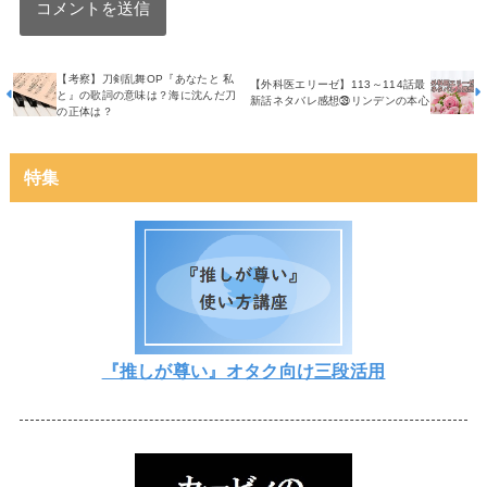
【考察】刀剣乱舞OP『あなたと 私
【外科医エリーゼ】113～114話最
と』の歌詞の意味は？海に沈んだ刀
新話ネタバレ感想㊴リンデンの本心
の正体は？
特集
『推しが尊い』オタク向け三段活用