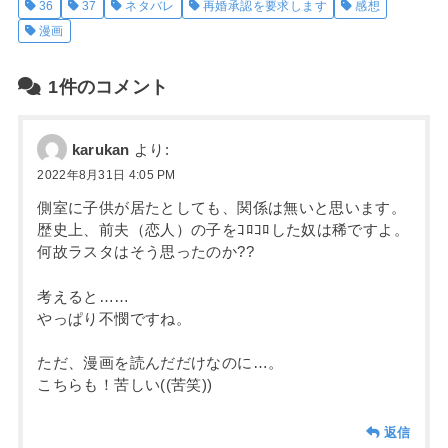
36
37
ネタバレ
再婚承認を要求します
感想
漫画
1件のコメント
karukan
より:
2022年8月31日 4:05 PM
側室に子供が居たとしても、関係は無いと思います。
歴史上、前夫（恋人）の子をｺﾛｺﾛした奴は稀ですよ。
何故ラスタはそう思ったのか??
考えると……
やっぱり不憫ですね。
ただ、漫画を読んだだけなのに…。
こちらも！苦しい((苦笑))
返信