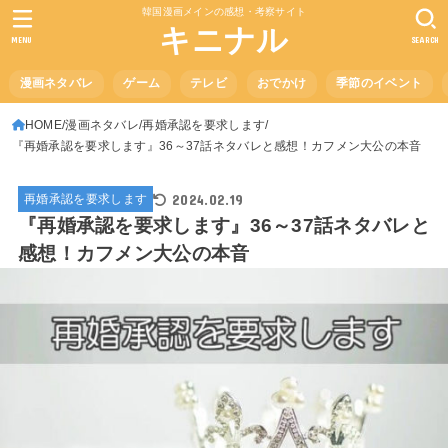
韓国漫画メインの感想・考察サイト
キニナル
MENU
SEARCH
漫画ネタバレ
ゲーム
テレビ
おでかけ
季節のイベント
HOME
漫画ネタバレ
再婚承認を要求します
『再婚承認を要求します』36～37話ネタバレと感想！カフメン大公の本音
2024.02.19
再婚承認を要求します
『再婚承認を要求します』36～37話ネタバレと
感想！カフメン大公の本音