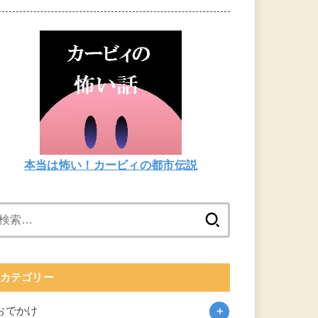
本当は怖い！カービィの都市伝説
検
索:
カテゴリー
おでかけ