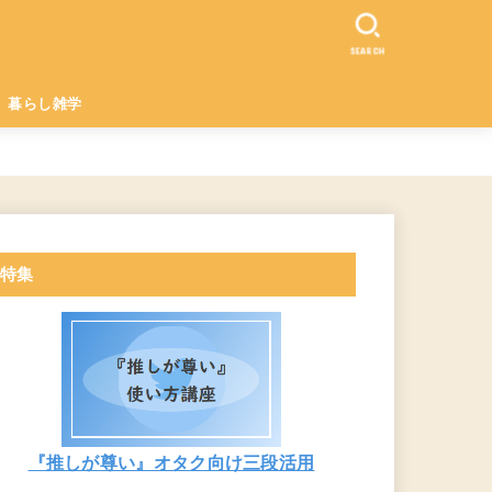
SEARCH
暮らし雑学
特集
『推しが尊い』オタク向け三段活用