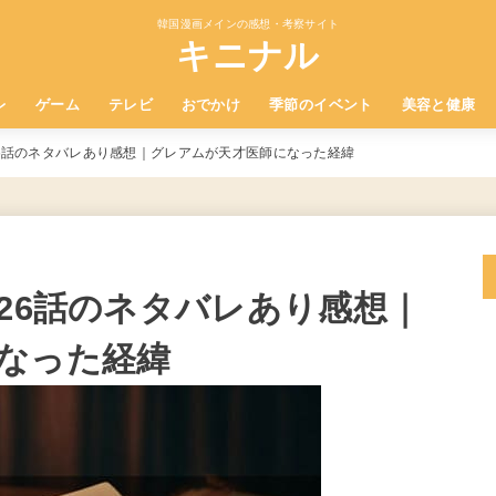
韓国漫画メインの感想・考察サイト
キニナル
レ
ゲーム
テレビ
おでかけ
季節のイベント
美容と健康
26話のネタバレあり感想｜グレアムが天才医師になった経緯
26話のネタバレあり感想｜
なった経緯