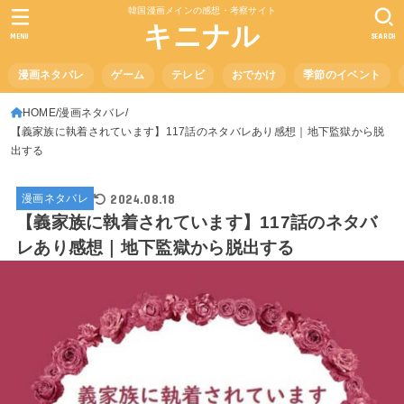
韓国漫画メインの感想・考察サイト
キニナル
MENU
SEARCH
漫画ネタバレ
ゲーム
テレビ
おでかけ
季節のイベント
HOME
漫画ネタバレ
【義家族に執着されています】117話のネタバレあり感想｜地下監獄から脱
出する
2024.08.18
漫画ネタバレ
【義家族に執着されています】117話のネタバ
レあり感想｜地下監獄から脱出する