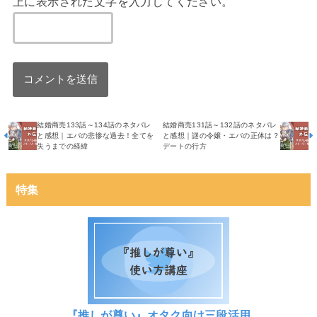
上に表示された文字を入力してください。
結婚商売133話～134話のネタバレ
結婚商売131話～132話のネタバレ
と感想｜エバの悲惨な過去！全てを
と感想｜謎の令嬢・エバの正体は？
失うまでの経緯
デートの行方
特集
『推しが尊い』オタク向け三段活用