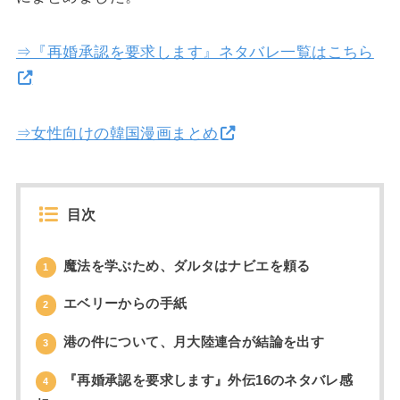
⇒『再婚承認を要求します』ネタバレ一覧はこちら
⇒女性向けの韓国漫画まとめ
目次
魔法を学ぶため、ダルタはナビエを頼る
1
エベリーからの手紙
2
港の件について、月大陸連合が結論を出す
3
『再婚承認を要求します』外伝16のネタバレ感
4