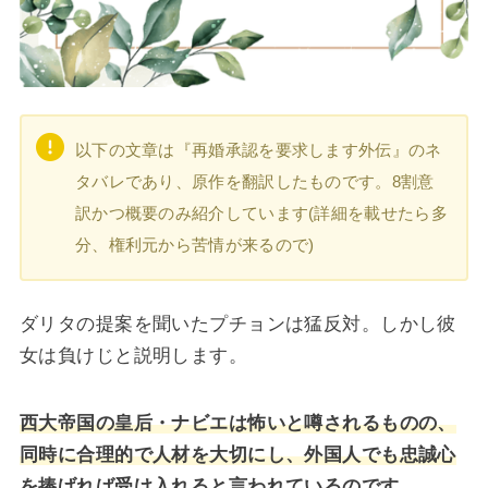
以下の文章は『再婚承認を要求します外伝』のネ
タバレであり、原作を翻訳したものです。8割意
訳かつ概要のみ紹介しています(詳細を載せたら多
分、権利元から苦情が来るので)
ダリタの提案を聞いたプチョンは猛反対。しかし彼
女は負けじと説明します。
西大帝国の皇后・ナビエは怖いと噂されるものの、
同時に合理的で人材を大切にし、外国人でも忠誠心
を捧げれば受け入れると言われているのです。