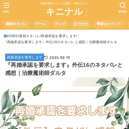
韓国漫画メインの感想・考察サイト
キニナル
MENU
SEARCH
漫画ネタバレ
ゲーム
テレビ
おでかけ
季節のイベント
HOME
漫画ネタバレ
再婚承認を要求します
『再婚承認を要求します』外伝16のネタバレと感想｜治療魔術師ダルタ
2024.02.19
再婚承認を要求します
『再婚承認を要求します』外伝16のネタバレと
感想｜治療魔術師ダルタ