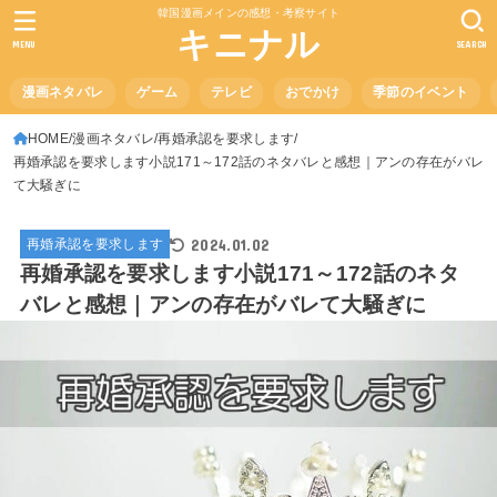
韓国漫画メインの感想・考察サイト
キニナル
MENU
SEARCH
漫画ネタバレ
ゲーム
テレビ
おでかけ
季節のイベント
HOME
漫画ネタバレ
再婚承認を要求します
再婚承認を要求します小説171～172話のネタバレと感想｜アンの存在がバレ
て大騒ぎに
2024.01.02
再婚承認を要求します
再婚承認を要求します小説171～172話のネタ
バレと感想｜アンの存在がバレて大騒ぎに