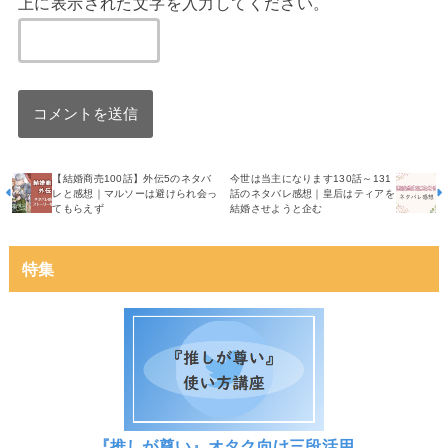
上に表示された文字を入力してください。
【結婚商売100話】外伝5のネタバ
今世は当主になります130話～131
レと感想｜マルソーは避けられ会っ
話のネタバレ感想｜皇后はティアを
てもらえず
結婚させようと企む
特集
『推しが尊い』オタク向け三段活用