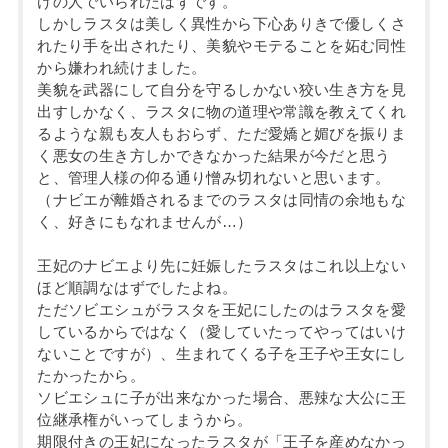
けの人でいられたはずです。
しかしラスタは美しく異性から下心ありきで優しくさ
れたり手を出されたり、美貌やモテることを妬む同性
から嫌われ続けました。
美貌を武器にして自分を守るしかない狡い生き方を見
出すしかなく、ラスタに物の道理や常識を教えてくれ
るような親も友人もおらず、ただ愛嬌と媚びを振りま
く悪女の生き方しかできなかった結果が今だと思う
と、管理人様の仰る通り憎み切れないと思います。
（ナビエが離婚されるまでのラスタは同情の余地もな
く、好きにもなれませんが…）
王妃のナビエより先に妊娠したラスタはこれ以上ない
ほど順調なはずでしたよね。
ただソビエシュがラスタを王妃にしたのはラスタを愛
しているからではなく（愛していたってやってはいけ
ないことですが）、生まれてくる子を王子や王女にし
たかったから。
ソビエシュに子が出来なかった場合、悪辣な大公に王
位継承権がいってしまうから。
期限付きの王妃になったラスタが「王子を産めなかっ