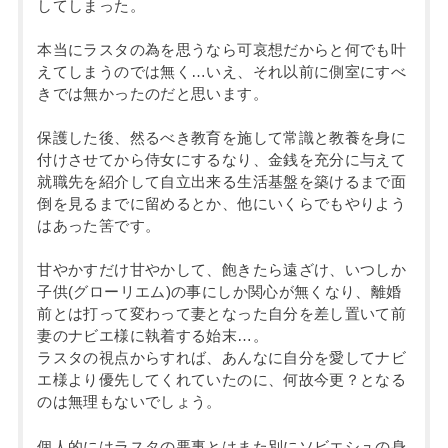
してしまった。
本当にラスタの為を思うなら可哀想だからと何でも叶
えてしまうのでは無く…いえ、それ以前に側室にすべ
きでは無かったのだと思います。
保護した後、然るべき教育を施して常識と教養を身に
付けさせてから侍女にするなり、金銭を充分に与えて
就職先を紹介して自立出来る生活基盤を築けるまで面
倒を見るまでに留めるとか、他にいくらでもやりよう
はあった筈です。
甘やかすだけ甘やかして、飽きたら遠ざけ、いつしか
子供(グローリエム)の事にしか関心が無くなり、離婚
前とは打って変わって妻となった自分を差し置いて前
妻のナビエ様に執着する始末…。
ラスタの視点からすれば、あんなに自分を愛してナビ
エ様より優先してくれていたのに、何故今更？となる
のは無理もないでしょう。
個人的にはラスタの悪事とはまた別にソビエシュの身