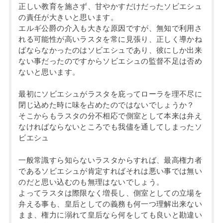
正しい教育を施さず、甘やかすだけだったソビエシュ
の責任が大きいと思います。
エルギ公爵の介入も大きな原因ですが、無知で利用さ
れる可能性が高いラスタを常に見張り、正しく導かね
ばならなかったのはソビエシュであり、彼にしか出来
ない事だったのですからソビエシュの監督不足は否め
ないと思います。
最初にソビエシュがラスタを庇ってローラを理不尽に
閉じ込めた時に味を占めたのではないでしょうか？
そこからもラスタの分不相応で側室として本来は弁え
なければならないところでも我儘を通してしまったソ
ビエシュ
一般常識すら知らないラスタからすれば、最高権力者
であるソビエシュが肯定すればそれは悪い事では無い
のだと思い込むのも無理はないでしょう。
よってラスタは際限なく増長し、側室としての立場を
弁える事も、皇后としての義務も何一つ理解出来ない
まま、権力に溺れて皇后なら何をしても良いと勘違い