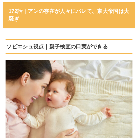
172話｜アンの存在が人々にバレて、東大帝国は大
騒ぎ
ソビエシュ視点｜親子検査の口実ができる