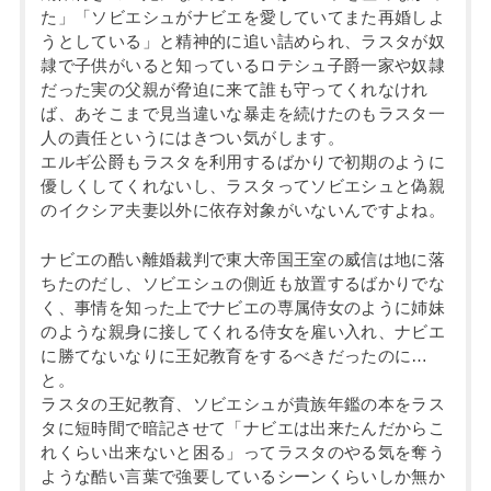
た」「ソビエシュがナビエを愛していてまた再婚しよ
うとしている」と精神的に追い詰められ、ラスタが奴
隷で子供がいると知っているロテシュ子爵一家や奴隷
だった実の父親が脅迫に来て誰も守ってくれなけれ
ば、あそこまで見当違いな暴走を続けたのもラスタ一
人の責任というにはきつい気がします。
エルギ公爵もラスタを利用するばかりで初期のように
優しくしてくれないし、ラスタってソビエシュと偽親
のイクシア夫妻以外に依存対象がいないんですよね。
ナビエの酷い離婚裁判で東大帝国王室の威信は地に落
ちたのだし、ソビエシュの側近も放置するばかりでな
く、事情を知った上でナビエの専属侍女のように姉妹
のような親身に接してくれる侍女を雇い入れ、ナビエ
に勝てないなりに王妃教育をするべきだったのに…
と。
ラスタの王妃教育、ソビエシュが貴族年鑑の本をラス
タに短時間で暗記させて「ナビエは出来たんだからこ
れくらい出来ないと困る」ってラスタのやる気を奪う
ような酷い言葉で強要しているシーンくらいしか無か