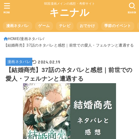
韓国漫画メインの感想・考察サイト
キニナル
MENU
SEARCH
漫画ネタバレ
ゲーム
テレビ
おでかけ
季節のイベント
HOME
漫画ネタバレ
【結婚商売】37話のネタバレと感想｜前世での愛人・フェルナンと遭遇する
2024.02.19
漫画ネタバレ
【結婚商売】37話のネタバレと感想｜前世での
愛人・フェルナンと遭遇する