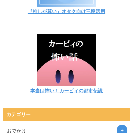
『推しが尊い』オタク向け三段活用
本当は怖い！カービィの都市伝説
カテゴリー
おでかけ