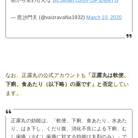
朝から笑わせんな
pic.twitter.com/POIPtDaMYG
— 毘沙門天 (@vaizravaNa1932)
March 10, 2020
なお、正露丸の公式アカウントも
「正露丸は軟便、
下痢、食あたり（以下略）の薬です」と否定
してい
ます。
正露丸の効能は、「軟便、下痢、食あたり、水あた
り、はき下し、くだり腹、消化不良による下痢、む
し歯痛（※むし歯痛に対する効能は丸剤のみ）」で