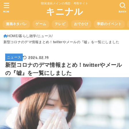
韓国漫画メインの感想・考察サイト
キニナル
MENU
SEARCH
漫画ネタバレ
ゲーム
テレビ
おでかけ
季節のイベント
HOME
暮らし雑学
ニュース
新型コロナのデマ情報まとめ！twitterやメールの『嘘』を一覧にしました
2024.02.19
ニュース
新型コロナのデマ情報まとめ！twitterやメール
の『嘘』を一覧にしました