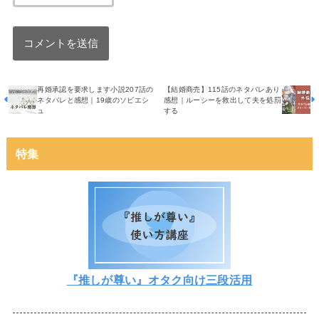
再婚承認を要求します小説207話の
【結婚商売】115話のネタバレあり
ネタバレと感想｜19歳のソビエシ
感想｜ルーシーを救出して夫を処罰
ュ
する
特集
『推しが尊い』オタク向け三段活用