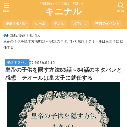
韓国漫画メインの感想・考察サイト
キニナル
MENU
SEARCH
漫画ネタバレ
ゲーム
テレビ
おでかけ
季節のイベント
HOME
漫画ネタバレ
皇帝の子供を隠す方法83話～84話のネタバレと感想｜テオールは皇太子に就
任する
2024.04.10
漫画ネタバレ
皇帝の子供を隠す方法83話～84話のネタバレと
感想｜テオールは皇太子に就任する