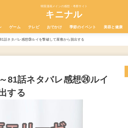
韓国漫画メインの感想・考察サイト
キニナル
レ
ゲーム
テレビ
おでかけ
季節のイベント
美容と健康
～81話ネタバレ感想㉔ルイを撃破して屋敷から脱出する
～81話ネタバレ感想㉔ルイ
出する