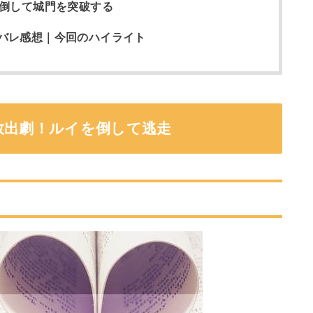
を倒して城門を突破する
バレ感想｜今回のハイライト
救出劇！ルイを倒して逃走