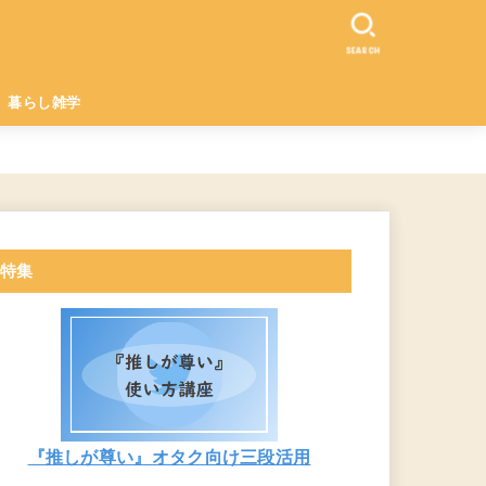
SEARCH
暮らし雑学
特集
『推しが尊い』オタク向け三段活用