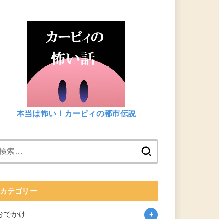
本当は怖い！カービィの都市伝説
検
索:
カテゴリー
おでかけ