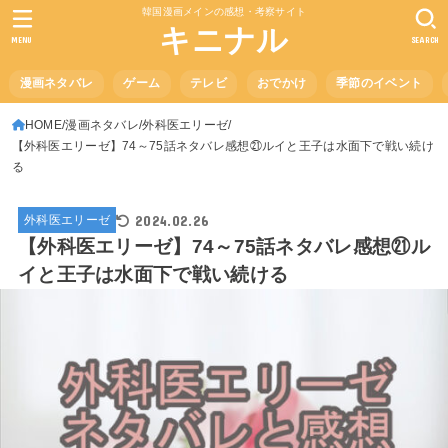
韓国漫画メインの感想・考察サイト
キニナル
MENU
SEARCH
漫画ネタバレ
ゲーム
テレビ
おでかけ
季節のイベント
HOME
漫画ネタバレ
外科医エリーゼ
【外科医エリーゼ】74～75話ネタバレ感想㉑ルイと王子は水面下で戦い続け
る
2024.02.26
外科医エリーゼ
【外科医エリーゼ】74～75話ネタバレ感想㉑ル
イと王子は水面下で戦い続ける