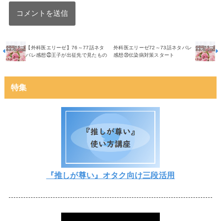
【外科医エリーゼ】76～77話ネタ
外科医エリーゼ72～73話ネタバレ
バレ感想㉒王子が出征先で見たもの
感想⑳伝染病対策スタート
特集
『推しが尊い』オタク向け三段活用