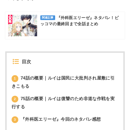
『外科医エリーゼ』ネタバレ！ピ
関連記事
ッコマの最終回まで全話まとめ
目次
74話の概要｜ルイは国民に大批判され屋敷に引
1
きこもる
75話の概要｜ルイは復讐のため非道な作戦を実
2
行する
『外科医エリーゼ』今回のネタバレ感想
3