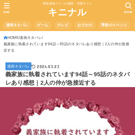
韓国漫画メインの感想・考察サイト
キニナル
MENU
SEARCH
漫画ネタバレ
ゲーム
テレビ
おでかけ
季節のイベント
HOME
漫画ネタバレ
義家族に執着されています94話～95話のネタバレあり感想｜2人の仲が急接
近する
2024.03.23
漫画ネタバレ
義家族に執着されています94話～95話のネタバ
レあり感想｜2人の仲が急接近する