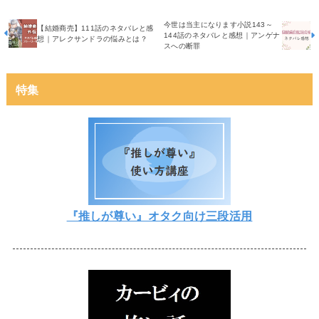
今世は当主になります小説143～
【結婚商売】111話のネタバレと感
144話のネタバレと感想｜アンゲナ
想｜アレクサンドラの悩みとは？
スへの断罪
特集
『推しが尊い』オタク向け三段活用