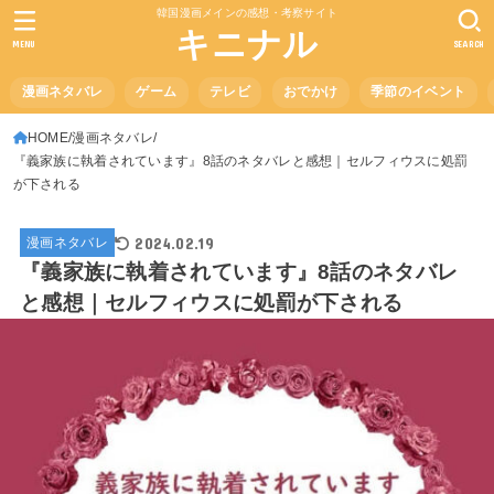
韓国漫画メインの感想・考察サイト
キニナル
MENU
SEARCH
漫画ネタバレ
ゲーム
テレビ
おでかけ
季節のイベント
HOME
漫画ネタバレ
『義家族に執着されています』8話のネタバレと感想｜セルフィウスに処罰
が下される
2024.02.19
漫画ネタバレ
『義家族に執着されています』8話のネタバレ
と感想｜セルフィウスに処罰が下される