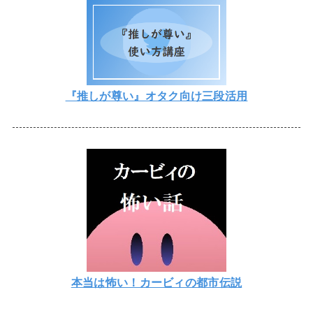
『推しが尊い』オタク向け三段活用
本当は怖い！カービィの都市伝説