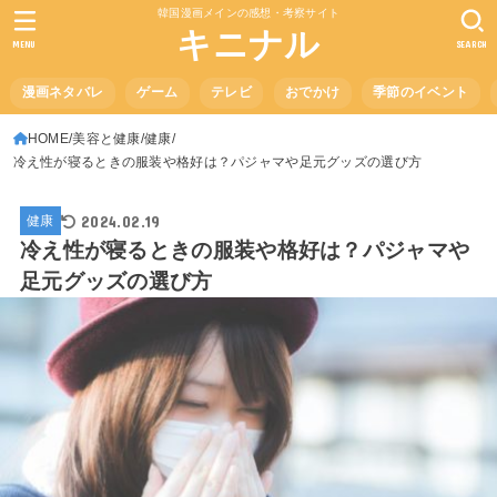
韓国漫画メインの感想・考察サイト
キニナル
MENU
SEARCH
漫画ネタバレ
ゲーム
テレビ
おでかけ
季節のイベント
HOME
美容と健康
健康
冷え性が寝るときの服装や格好は？パジャマや足元グッズの選び方
2024.02.19
健康
冷え性が寝るときの服装や格好は？パジャマや
足元グッズの選び方