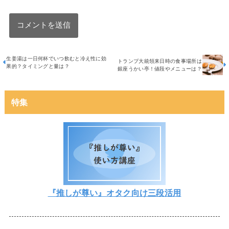
生姜湯は一日何杯でいつ飲むと冷え性に効
トランプ大統領来日時の食事場所は
果的？タイミングと量は？
銀座うかい亭！値段やメニューは？
特集
『推しが尊い』オタク向け三段活用