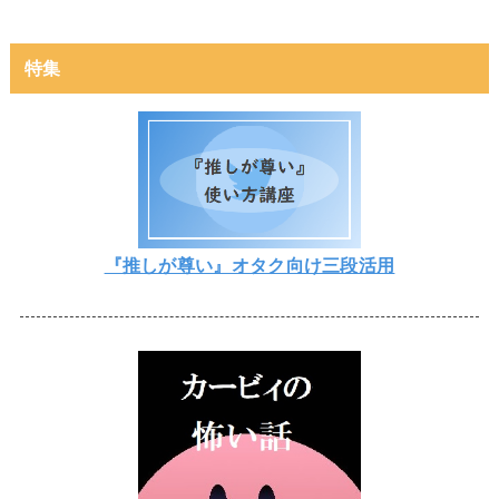
特集
『推しが尊い』オタク向け三段活用