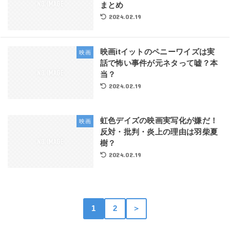
まとめ
2024.02.19
映画itイットのペニーワイズは実
映画
話で怖い事件が元ネタって嘘？本
当？
2024.02.19
虹色デイズの映画実写化が嫌だ！
映画
反対・批判・炎上の理由は羽柴夏
樹？
2024.02.19
1
2
＞