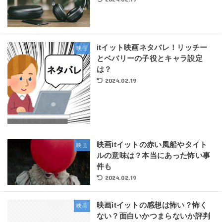
itイット映画ネタバレ！リッチー
映画
とベバリーの子役とキャラ設定
は？
2024.02.19
映画itイットの赤い風船やタイト
映画
ルの意味は？本当にあった怖い事
件も
2024.02.19
映画itイットの感想は怖い？怖く
映画
ない？面白いかつまらないか評判