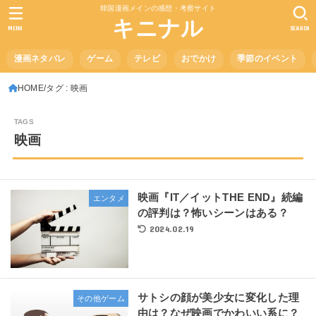
韓国漫画メインの感想・考察サイト
キニナル
MENU
SEARCH
漫画ネタバレ
ゲーム
テレビ
おでかけ
季節のイベント
HOME
タグ : 映画
映画
映画『IT／イットTHE END』続編
エンタメ
の評判は？怖いシーンはある？
2024.02.19
サトシの顔が美少女に変化した理
その他ゲーム
由は？なぜ映画でかわいい系に？