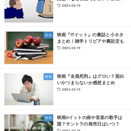
2024.02.19
映画『ITイット』の裏話と小ネタ
映画
まとめ！雑学トリビアや裏設定も
2024.02.19
映画『全員死刑』はグロい？面白
映画
いかつまらないか感想まとめ
2024.02.19
映画itイットの曲や音楽の歌手は
映画
誰？サントラの発売日はいつ？
2024.02.19