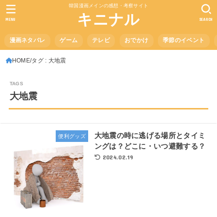
韓国漫画メインの感想・考察サイト
キニナル
MENU
SEARCH
漫画ネタバレ
ゲーム
テレビ
おでかけ
季節のイベント
HOME
タグ : 大地震
大地震
大地震の時に逃げる場所とタイミ
便利グッズ
ングは？どこに・いつ避難する？
2024.02.19