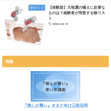
【体験談】大地震の備えに必要な
便利グッズ
ものは？経験者が用意する物リス
ト
2024.02.19
特集
『推しが尊い』オタク向け三段活用