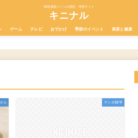
韓国漫画メインの感想・考察サイト
キニナル
レ
ゲーム
テレビ
おでかけ
季節のイベント
美容と健康
タル
マンガ雑学