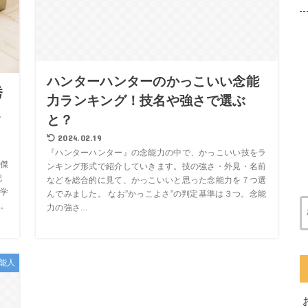
ハンターハンターのかっこいい念能
秀
力ランキング！技名や強さで選ぶ
選
と？
2024.02.19
『ハンターハンター』の念能力の中で、かっこいい技をラ
傑
ンキング形式で紹介していきます。技の強さ・外見・名前
記
などを総合的に見て、かっこいいと思った念能力を７つ選
学
んでみました。 なお”かっこよさ”の判定基準は３つ。念能
。
力の強さ...
能人