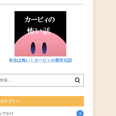
本当は怖い！カービィの都市伝説
検
索:
カテゴリー
おでかけ