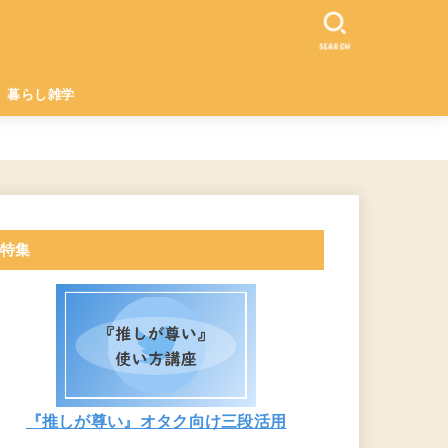
SEARCH
暮らし雑学
特集
『推しが尊い』オタク向け三段活用