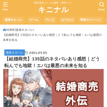
韓国漫画メインの感想・考察サイト
キニナル
MENU
SEARCH
漫画ネタバレ
ゲーム
テレビ
おでかけ
季節のイベント
HOME
漫画ネタバレ
【結婚商売】135話のネタバレあり感想｜どう転んでも地獄！エバは最悪の
未来を知る
2024.09.05
漫画ネタバレ
【結婚商売】135話のネタバレあり感想｜どう
転んでも地獄！エバは最悪の未来を知る