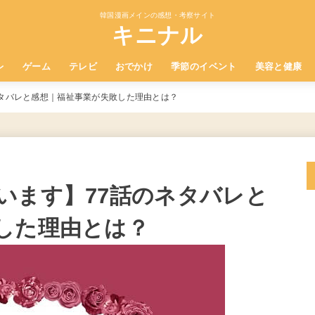
韓国漫画メインの感想・考察サイト
キニナル
レ
ゲーム
テレビ
おでかけ
季節のイベント
美容と健康
ネタバレと感想｜福祉事業が失敗した理由とは？
います】77話のネタバレと
した理由とは？