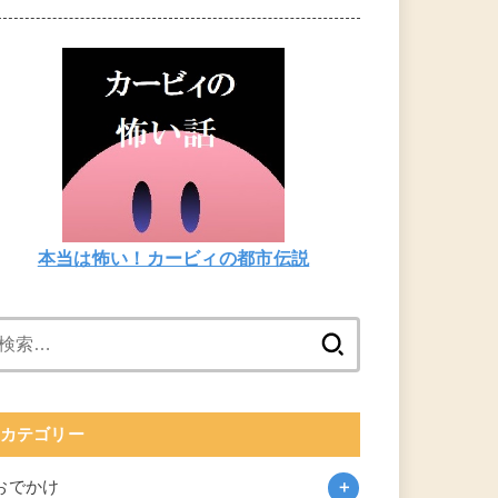
本当は怖い！カービィの都市伝説
検
索:
カテゴリー
おでかけ