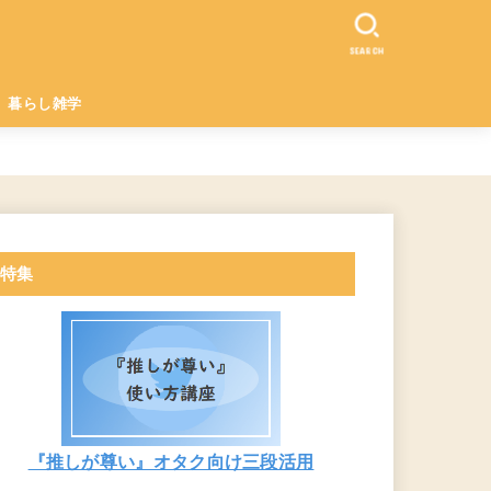
SEARCH
暮らし雑学
特集
『推しが尊い』オタク向け三段活用