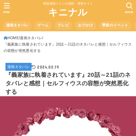
韓国漫画メインの感想・考察サイト
キニナル
MENU
SEARCH
漫画ネタバレ
ゲーム
テレビ
おでかけ
季節のイベント
HOME
漫画ネタバレ
『義家族に執着されています』20話～21話のネタバレと感想｜セルフィウス
の容態が突然悪化する
2024.02.19
漫画ネタバレ
『義家族に執着されています』20話～21話のネ
タバレと感想｜セルフィウスの容態が突然悪化
する