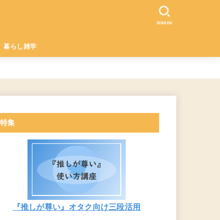
SEARCH
暮らし雑学
特集
『推しが尊い』オタク向け三段活用