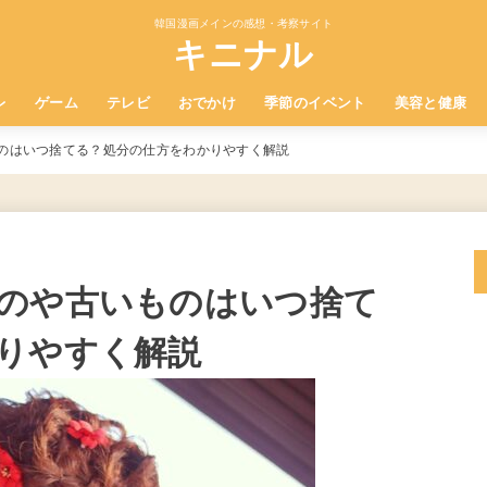
韓国漫画メインの感想・考察サイト
キニナル
レ
ゲーム
テレビ
おでかけ
季節のイベント
美容と健康
のはいつ捨てる？処分の仕方をわかりやすく解説
のや古いものはいつ捨て
りやすく解説