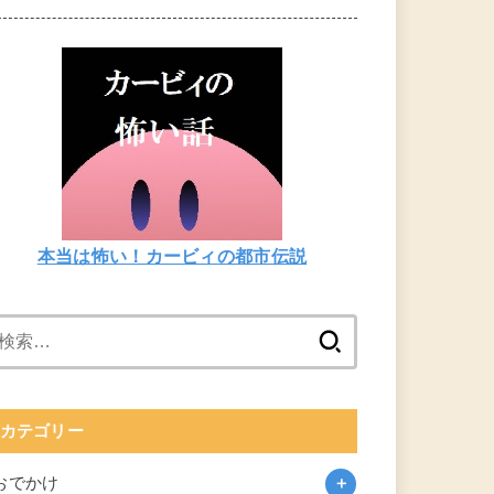
本当は怖い！カービィの都市伝説
検
索:
カテゴリー
おでかけ