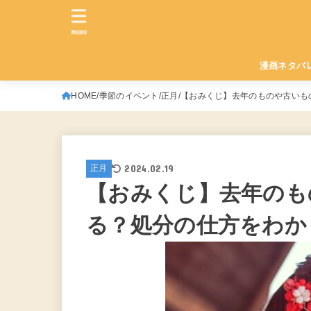
MENU
漫画ネタバ
HOME
季節のイベント
正月
【おみくじ】去年のものや古いも
2024.02.19
正月
【おみくじ】去年のも
る？処分の仕方をわか