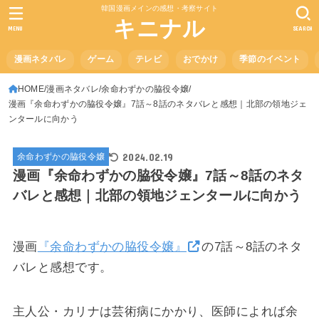
韓国漫画メインの感想・考察サイト
キニナル
MENU
SEARCH
漫画ネタバレ
ゲーム
テレビ
おでかけ
季節のイベント
HOME
漫画ネタバレ
余命わずかの脇役令嬢
漫画『余命わずかの脇役令嬢』7話～8話のネタバレと感想｜北部の領地ジェ
ンタールに向かう
2024.02.19
余命わずかの脇役令嬢
漫画『余命わずかの脇役令嬢』7話～8話のネタ
バレと感想｜北部の領地ジェンタールに向かう
漫画
『余命わずかの脇役令嬢』
の7話～8話のネタ
バレと感想です。
主人公・カリナは芸術病にかかり、医師によれば余