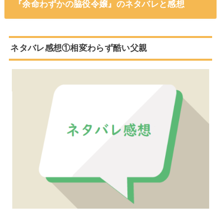
『余命わずかの脇役令嬢』のネタバレと感想
ネタバレ感想①相変わらず酷い父親