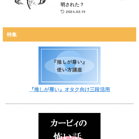
明された？
2024.02.19
特集
『推しが尊い』オタク向け三段活用