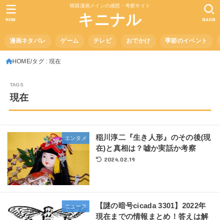
韓国漫画メインの感想・考察サイト
キニナル
MENU
SEARCH
漫画ネタバレ
ゲーム
テレビ
おでかけ
季節のイベント
HOME
タグ : 現在
現在
稲川淳二『生き人形』のその後(現
エンタメ
在)と真相は？嘘か実話か考察
2024.02.19
【謎の暗号cicada 3301】2022年
ニュース
現在までの情報まとめ！答えは解