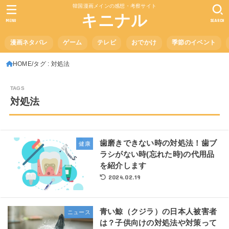
韓国漫画メインの感想・考察サイト
キニナル
MENU
SEARCH
漫画ネタバレ
ゲーム
テレビ
おでかけ
季節のイベント
HOME
タグ : 対処法
対処法
歯磨きできない時の対処法！歯ブ
健康
ラシがない時(忘れた時)の代用品
を紹介します
2024.02.19
青い鯨（クジラ）の日本人被害者
ニュース
は？子供向けの対処法や対策って