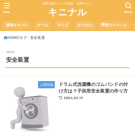
韓国漫画メインの感想・考察サイト
キニナル
MENU
SEARCH
漫画ネタバレ
ゲーム
テレビ
おでかけ
季節のイベント
HOME
タグ : 安全装置
安全装置
ドラム式洗濯機のゴムバンドの付
人間関係
け方は？子供用安全装置の作り方
2024.02.19