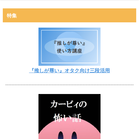
特集
『推しが尊い』オタク向け三段活用