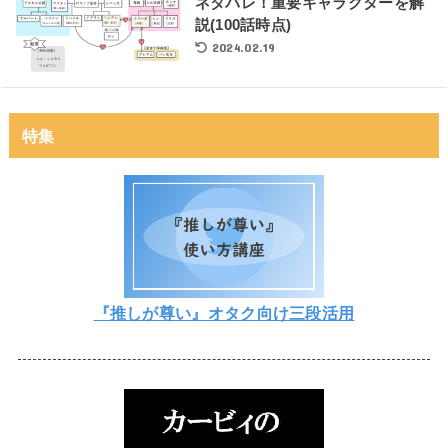
ネタバレ！重要キャラクターを解
説(100話時点)
2024.02.19
特集
『推しが尊い』オタク向け三段活用