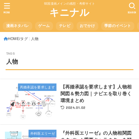
韓国漫画メインの感想・考察サイト
キニナル
MENU
SEARCH
漫画ネタバレ
ゲーム
テレビ
おでかけ
季節のイベント
HOME
タグ : 人物
人物
【再婚承認を要求します】人物相
再婚承認を要求します
関図＆勢力図｜ナビエを取り巻く
環境まとめ
2024.01.02
『外科医エリーゼ』の人物相関図
外科医エリーゼ