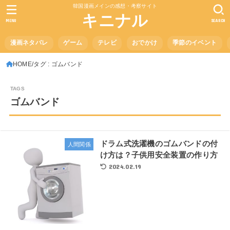
韓国漫画メインの感想・考察サイト
キニナル
MENU
SEARCH
漫画ネタバレ
ゲーム
テレビ
おでかけ
季節のイベント
HOME
タグ : ゴムバンド
ゴムバンド
ドラム式洗濯機のゴムバンドの付
人間関係
け方は？子供用安全装置の作り方
2024.02.19