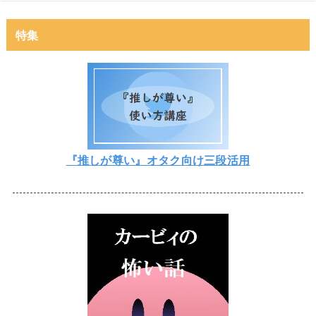
特集
『推しが尊い』オタク向け三段活用