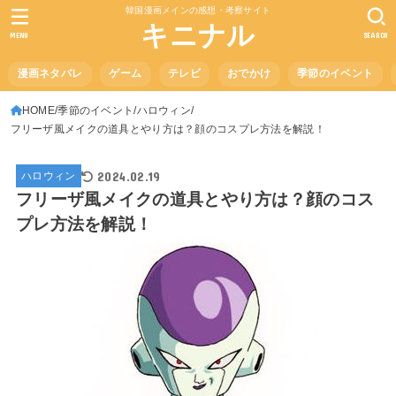
韓国漫画メインの感想・考察サイト
キニナル
MENU
SEARCH
漫画ネタバレ
ゲーム
テレビ
おでかけ
季節のイベント
HOME
季節のイベント
ハロウィン
フリーザ風メイクの道具とやり方は？顔のコスプレ方法を解説！
2024.02.19
ハロウィン
フリーザ風メイクの道具とやり方は？顔のコス
プレ方法を解説！