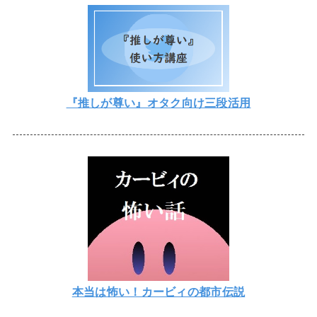
『推しが尊い』オタク向け三段活用
本当は怖い！カービィの都市伝説