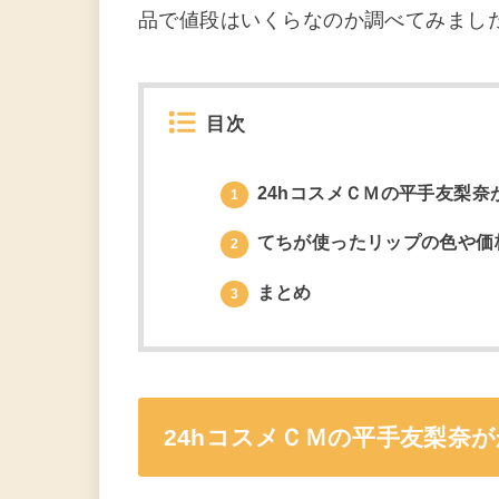
品で値段はいくらなのか調べてみまし
目次
24hコスメＣＭの平手友梨奈
1
てちが使ったリップの色や価
2
まとめ
3
24hコスメＣＭの平手友梨奈