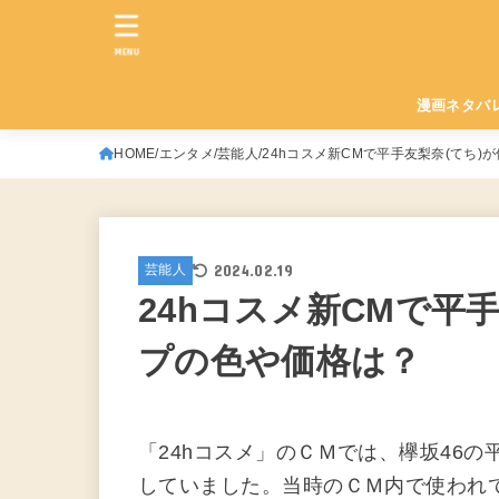
MENU
漫画ネタバ
HOME
エンタメ
芸能人
24hコスメ新CMで平手友梨奈(てち
2024.02.19
芸能人
24hコスメ新CMで平
プの色や価格は？
「24hコスメ」のＣＭでは、欅坂46
していました。当時のＣＭ内で使われ