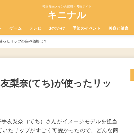
韓国漫画メインの感想・考察サイト
キニナル
レ
ゲーム
テレビ
おでかけ
季節のイベント
美容と健康
)が使ったリップの色や価格は？
手友梨奈(てち)が使ったリッ
の平手友梨奈（てち）さんがイメージモデルを担当
ていたリップがすごく可愛かったので、どんな商