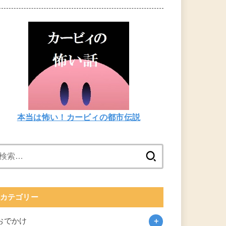
本当は怖い！カービィの都市伝説
検
索:
カテゴリー
おでかけ