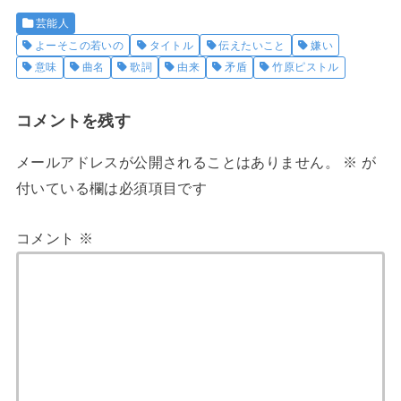
芸能人
よーそこの若いの
タイトル
伝えたいこと
嫌い
意味
曲名
歌詞
由来
矛盾
竹原ピストル
コメントを残す
メールアドレスが公開されることはありません。
※
が
付いている欄は必須項目です
コメント
※