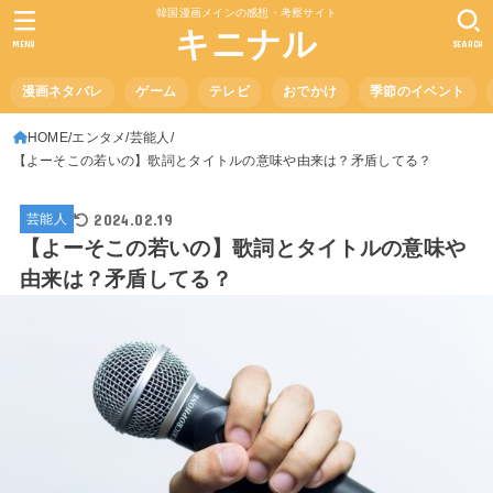
韓国漫画メインの感想・考察サイト
キニナル
MENU
SEARCH
漫画ネタバレ
ゲーム
テレビ
おでかけ
季節のイベント
HOME
エンタメ
芸能人
【よーそこの若いの】歌詞とタイトルの意味や由来は？矛盾してる？
2024.02.19
芸能人
【よーそこの若いの】歌詞とタイトルの意味や
由来は？矛盾してる？