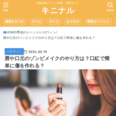
韓国漫画メインの感想・考察サイト
キニナル
MENU
SEARCH
漫画ネタバレ
ゲーム
テレビ
おでかけ
季節のイベント
HOME
季節のイベント
ハロウィン
唇や口元のゾンビメイクのやり方は？口紅で簡単に傷を作れる？
2024.02.19
ハロウィン
唇や口元のゾンビメイクのやり方は？口紅で簡
単に傷を作れる？