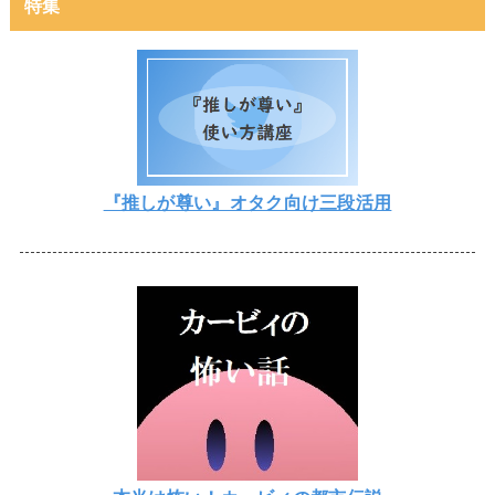
特集
『推しが尊い』オタク向け三段活用