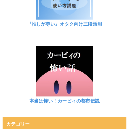
『推しが尊い』オタク向け三段活用
本当は怖い！カービィの都市伝説
カテゴリー