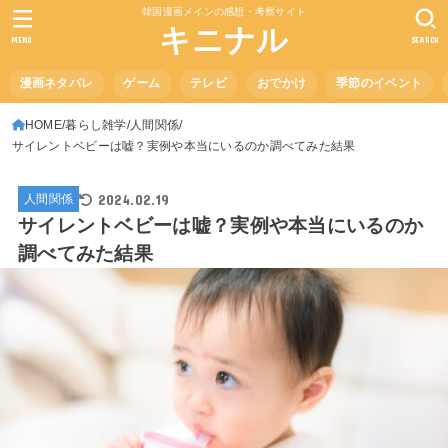
韓国漫画メインの感想・考察サイト
キニナル
MENU
SEARCH
漫画ネタバレ
ゲーム
テレビ
おでかけ
季節のイベント
HOME
暮らし雑学
人間関係
サイレントベビーは嘘？実例や本当にいるのか調べてみた結果
2024.02.19
人間関係
サイレントベビーは嘘？実例や本当にいるのか
調べてみた結果